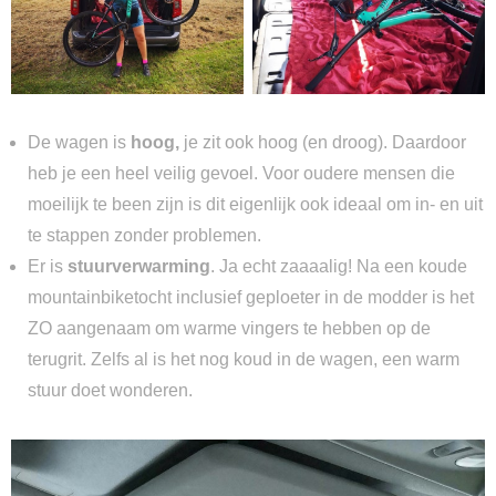
De wagen is
hoog,
je zit ook hoog (en droog). Daardoor
heb je een heel veilig gevoel. Voor oudere mensen die
moeilijk te been zijn is dit eigenlijk ook ideaal om in- en uit
te stappen zonder problemen.
Er is
stuurverwarming
. Ja echt zaaaalig! Na een koude
mountainbiketocht inclusief geploeter in de modder is het
ZO aangenaam om warme vingers te hebben op de
terugrit. Zelfs al is het nog koud in de wagen, een warm
stuur doet wonderen.