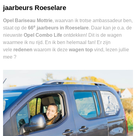
jaarbeurs Roeselare
Opel Bariseau Mottrie
, waarvan ik trotse ambassadeur ben,
e
staat op de
66
jaarbeurs in Roeselare
. Daar kan je o.a. de
nieuwste
Opel Combo Life
ontdekken! Dit is de wagen
waarmee ik nu rijd. En ik ben helemaal fan! Er zijn
vele
redenen
waarom ik deze
wagen top
vind, lezen jullie
mee ?