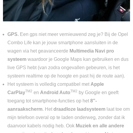
GPS.
Een gps niet meer vernieuwend zeg je? Bij de Opel
Combo Life kan je jouw smartphone aansluiten in de
wagen via het geavanceerde
Multimedia Navi pro
systeem
waardoor je Google Maps kan gebruiken en dus
live GPS hebt (van zodra ongevallen gebeuren, is het
systeem realtime op de hoogte en past hij de route aan).
Het systeem is volledig compatibel met
Apple
TM2
TM2
CarPlay
en
Android Auto
by Google en geeft
toegang tot smartphone-functies op het
8″-
aanraakscherm
. Het
draadloze laadsysteem
laat toe om
mijn telefoon overal op te laden onderweg, zonder dat ik
daarvoor kabels nodig heb. Ook
Muziek en alle andere