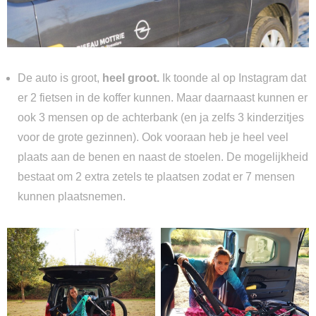
De auto is groot,
heel groot.
Ik toonde al op Instagram dat
er 2 fietsen in de koffer kunnen. Maar daarnaast kunnen er
ook 3 mensen op de achterbank (en ja zelfs 3 kinderzitjes
voor de grote gezinnen). Ook vooraan heb je heel veel
plaats aan de benen en naast de stoelen. De mogelijkheid
bestaat om 2 extra zetels te plaatsen zodat er 7 mensen
kunnen plaatsnemen.