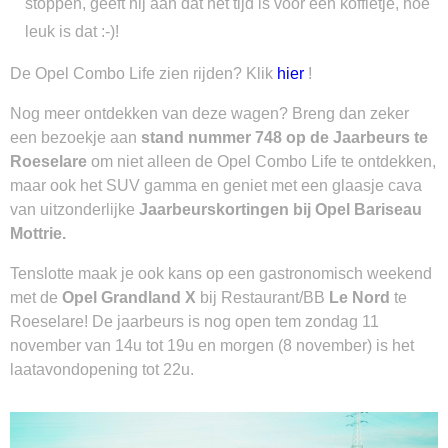
stoppen, geeft hij aan dat het tijd is voor een koffietje, hoe
leuk is dat :-)!
De Opel Combo Life zien rijden? Klik
hier
!
Nog meer ontdekken van deze wagen? Breng dan zeker
een bezoekje aan
stand nummer 748 op de Jaarbeurs te
Roeselare
om niet alleen de Opel Combo Life te ontdekken,
maar ook het SUV gamma en geniet met een glaasje cava
van uitzonderlijke
Jaarbeurskortingen bij Opel Bariseau
Mottrie.
Tenslotte maak je ook kans op een gastronomisch weekend
met de
Opel Grandland X
bij Restaurant/BB
Le Nord
te
Roeselare! De jaarbeurs is nog open tem zondag 11
november van 14u tot 19u en morgen (8 november) is het
laatavondopening tot 22u.