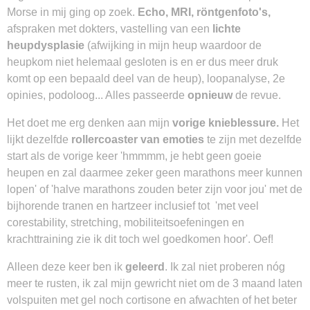
Morse in mij ging op zoek.
Echo, MRI, röntgenfoto's,
afspraken met dokters, vastelling van een
lichte
heupdysplasie
(afwijking in mijn heup waardoor de
heupkom niet helemaal gesloten is en er dus meer druk
komt op een bepaald deel van de heup), loopanalyse, 2e
opinies, podoloog... Alles passeerde
opnieuw
de revue.
Het doet me erg denken aan mijn
vorige knieblessure.
Het
lijkt dezelfde
rollercoaster van emoties
te zijn met dezelfde
start als de vorige keer 'hmmmm, je hebt geen goeie
heupen en zal daarmee zeker geen marathons meer kunnen
lopen' of 'halve marathons zouden beter zijn voor jou' met de
bijhorende tranen en hartzeer inclusief tot 'met veel
corestability, stretching, mobiliteitsoefeningen en
krachttraining zie ik dit toch wel goedkomen hoor'. Oef!
Alleen deze keer ben ik
geleerd
. Ik zal niet proberen nóg
meer te rusten, ik zal mijn gewricht niet om de 3 maand laten
volspuiten met gel noch cortisone en afwachten of het beter