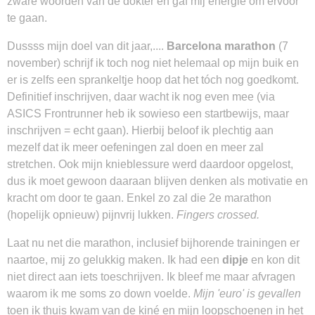
zware woorden van de dokter en gaf mij energie om ervoor
te gaan.
Dussss mijn doel van dit jaar,....
Barcelona marathon
(7
november) schrijf ik toch nog niet helemaal op mijn buik en
er is zelfs een sprankeltje hoop dat het tóch nog goedkomt.
Definitief inschrijven, daar wacht ik nog even mee (via
ASICS Frontrunner heb ik sowieso een startbewijs, maar
inschrijven = echt gaan). Hierbij beloof ik plechtig aan
mezelf dat ik meer oefeningen zal doen en meer zal
stretchen. Ook mijn knieblessure werd daardoor opgelost,
dus ik moet gewoon daaraan blijven denken als motivatie en
kracht om door te gaan. Enkel zo zal die 2e marathon
(hopelijk opnieuw) pijnvrij lukken.
Fingers crossed.
Laat nu net die marathon, inclusief bijhorende trainingen er
naartoe, mij zo gelukkig maken. Ik had een
dipje
en kon dit
niet direct aan iets toeschrijven. Ik bleef me maar afvragen
waarom ik me soms zo down voelde.
Mijn 'euro' is gevallen
toen ik thuis kwam van de kiné en mijn loopschoenen in het