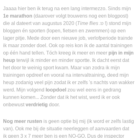
Jaaaa hier ben ik terug na een lang intermezzo. Sinds mijn
1e marathon
(daarover volgt trouwens nog een blogpost)
die al dateert van augustus 2020 (
Time flies :o
!) stond mijn
bloggen én sporten (lopen, fietsen en zwemmen) op een
lager pitje. Mede door een nieuwe job, verlofperiode trainde
ik maar zonder doel. Ook op reis kon ik de aantal trainingen
op één hand tellen. Tóch kreeg ik meer en meer
pijn in mijn
heup
terwijl ik minder en minder sportte. Ik dacht eerst dat
het door te weinig sport kwam. Maar van zodra ik mijn
trainingen opdreef en vooral na intervaltraining, deed mijn
heup zodanig veel pijn zodat ik er zelfs 's nachts van wakker
werd. Mijn volgend
loopdoel
zou wel eens in gedrang
kunnen komen... Zonder dat ik het wist, werd ik er ook
onbewust
verdrietig
door.
Nog meer rusten
is geen optie bij mij (ik word er zelfs lastig
van). Ook me bij de situatie neerleggen of aanvaarden dat
ik geen 3 x 7 meer ben is een NO-GO. Dus de inspector