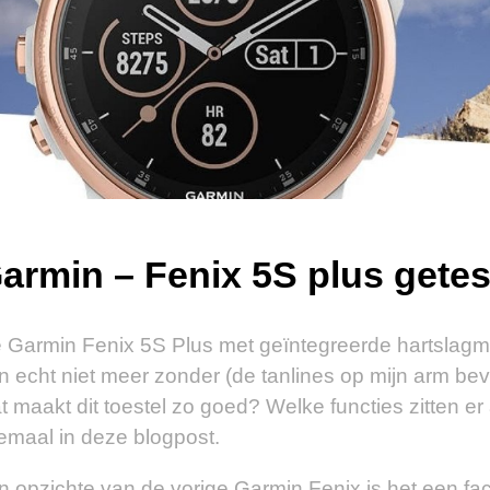
armin – Fenix 5S plus gete
 Garmin Fenix 5S Plus met geïntegreerde hartslagmet
n echt niet meer zonder (de tanlines op mijn arm bev
t maakt dit toestel zo goed? Welke functies zitten 
lemaal in deze blogpost.
n opzichte van de vorige Garmin Fenix is het een fac