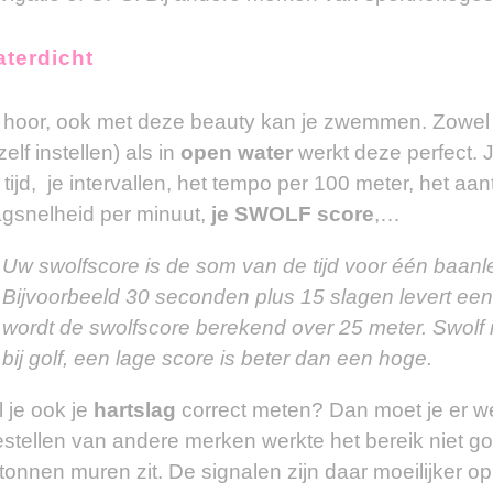
terdicht
 hoor, ook met deze beauty kan je zwemmen. Zowel
zelf instellen) als in
open water
werkt deze perfect. 
 tijd, je intervallen, het tempo per 100 meter, het aa
agsnelheid per minuut,
je SWOLF score
,…
Uw swolfscore is de som van de tijd voor één baanle
Bijvoorbeeld 30 seconden plus 15 slagen levert ee
wordt de swolfscore berekend over 25 meter. Swolf 
bij golf, een lage score is beter dan een hoge.
l je ook je
hartslag
correct meten? Dan moet je er we
estellen van andere merken werkte het bereik niet 
tonnen muren zit. De signalen zijn daar moeilijker op