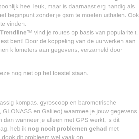
rsoonlijk heel leuk, maar is daarnaast erg handig als
 het beginpunt zonder je gsm te moeten uithalen. Ook
te vinden.
Trendline
™ vind je routes op basis van populariteit.
eweest bent! Door de koppeling van de uurwerken aan
enen kilometers aan gegevens, verzameld door
ze nog niet op het toestel staan.
-assig kompas, gyroscoop en barometrische
 GLONASS en Galileo) waarmee je jouw gegevens
 dan wanneer je alleen met GPS werkt, is dit
aag, heb ik
nog nooit problemen gehad
met
 dook dit probleem wel vaak op.