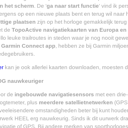
n het scherm
. De ‘
ga naar start functie
‘ vind ik pe
 ergens op een nieuwe plaats bent en terug wil naar
ttige plaatsen
zijn op het horloge gemakkelijk terug 
t de
TopoActive navigatiekaarten van Europa en 
llo leuke trailroutes in steden waar je nog nooit g
e
Garmin Connect app
, hebben ze bij Garmin miljo
degebruikers.
er
kan je ook allerlei kaarten downloaden, moesten de
G nauwkeuriger
or de
ingebouwde navigatiesensors
met een drie
ogtemeter, plus
meerdere satellietnetwerken
(GPS,
 veeleisendere omstandigheden beter bij kunt houden
rwerk HEEL erg nauwkeurig. Sinds ik dit uurwerk dr
vigatie of GPS. Bij andere merken van sporthorloges