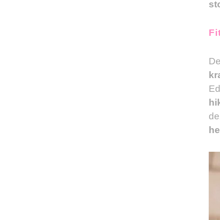
st
Fi
De
kr
Ed
hi
de
he