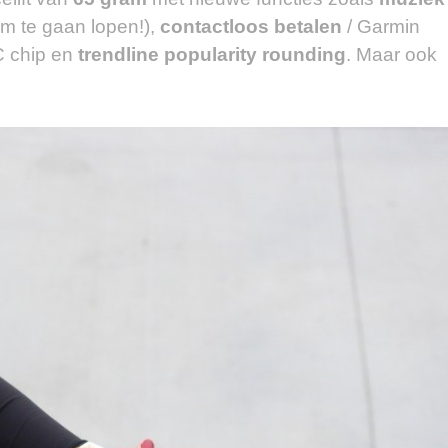
m te gaan lopen!),
contactloos betalen
/ Garmin
C chip en
trendline popularity rounding
. Maar ook