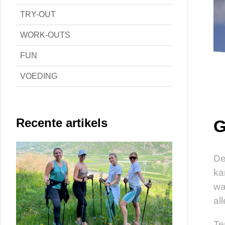
TRY-OUT
WORK-OUTS
FUN
VOEDING
Recente artikels
G
De
ka
wa
al
Te