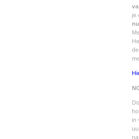
va
je
nu
Me
He
d
me
Hi
NO
Do
ho
in
uu
na