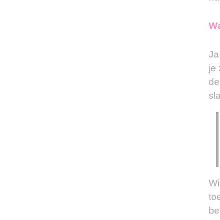
Wa
Ja
je 
de
sl
Wi
to
be