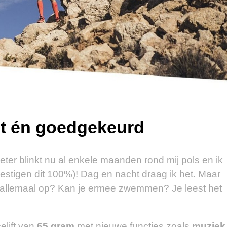
st én goedgekeurd
er blinkt nu al enkele maanden rond mij pols en ik
estigen dit 100%)! Dag en nacht draag ik het. Maar
er allemaal op? Kan je ermee zwemmen? Je leest het
elift van
65 gram
met nieuwe functies zoals
muziek