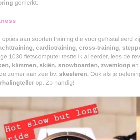
oring
gemerkt.
tness
 opties aan soorten training die voor geïnstalleerd 
achttraining, cardiotraining, cross-training, stepp
ge 1030 fietscomputer testte ik al eerder, lees de r
ken, klimmen, skiën, snowboarden, zwemloop
en 
ze zomer aan zee bv.
skeeleren.
Ook als je oefenin
rhalingteller
op. Zo handig!