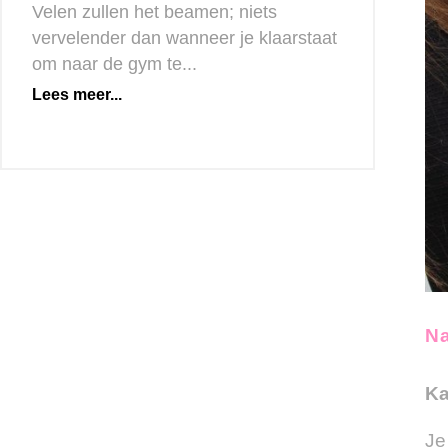
Velen zullen het beamen; niets
vervelender dan wanneer je klaarstaat
om naar de gym te...
Lees meer...
Na
Ka
Je