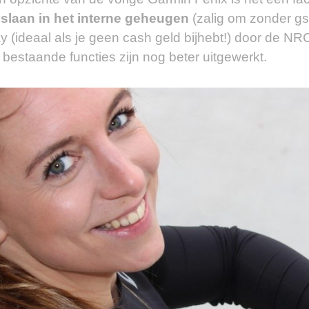
slaan in het interne geheugen
(zalig om zonder gs
y (ideaal als je geen cash geld bijhebt!) door de NR
 bestaande functies zijn nog beter uitgewerkt.