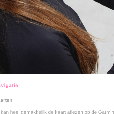
vigatie
arten
 kan heel gemakkelijk de kaart aflezen op de Garmi