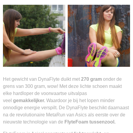
Het gewicht van DynaFlyte duikt met
270 gram
onder de
grens van 300 gram, wow! Met deze lichte schoen maakt
elke hardloper de voorwaartse uitvalpas
veel
gemakkelijker.
Waardoor je bij het lopen minder
onnodige energie verspilt. De DynaFlyte beschikt daarnaast
na de revolutionaire MetaRun van Asics als eerste over de
nieuwste technologie van de
FlyteFoam tussenzool.