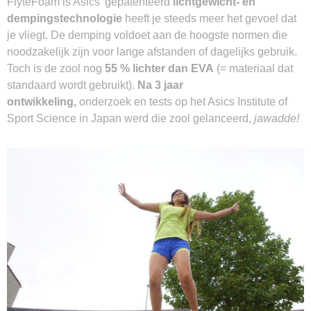
FlyteFoam is Asics’ gepatenteerd
lichtgewicht- en
dempingstechnologie
heeft je steeds meer het gevoel dat
je vliegt. De demping voldoet aan de hoogste normen die
noodzakelijk zijn voor lange afstanden of dagelijks gebruik.
Toch is de zool nog
55 % lichter dan EVA
(= materiaal dat
standaard wordt gebruikt).
Na 3 jaar
ontwikkeling,
onderzoek en tests op het Asics Institute of
Sport Science in Japan werd die zool gelanceerd,
jawadde!