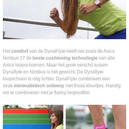
Het
comfort
van de DynaFlyte heeft net zoals de Asics
Nimbus 17 de
beste
cushioning
technologie
van alle
Asics loopschoenen. Maar het grote verschil tussen
Dynaflyte en Nimbus is het gewicht. De Dynaflyte
loopschoen is nóg lichter. DynaFlyte combineert een
strak
minimalistisch ontwerp
met frisse kleurtjes. Handig
om te combineren met je flashy loopoutfits!