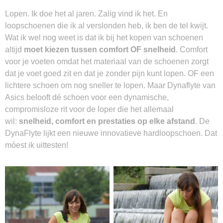
Lopen. Ik doe het al jaren. Zalig vind ik het. En
loopschoenen die ik al verslonden heb, ik ben de tel kwijt.
Wat ik wel nog weet is dat ik bij het kopen van schoenen
altijd
moet kiezen tussen
comfort OF snelheid
. Comfort
voor je voeten omdat het materiaal van de schoenen zorgt
dat je voet goed zit en dat je zonder pijn kunt lopen. OF een
lichtere schoen om nog sneller te lopen. Maar Dynaflyte van
Asics belooft dé schoen voor een dynamische,
compromisloze rit voor de loper die het allemaal
wil:
snelheid, comfort en prestaties op elke afstand
. De
DynaFlyte lijkt een nieuwe innovatieve hardloopschoen. Dat
móest ik uittesten!