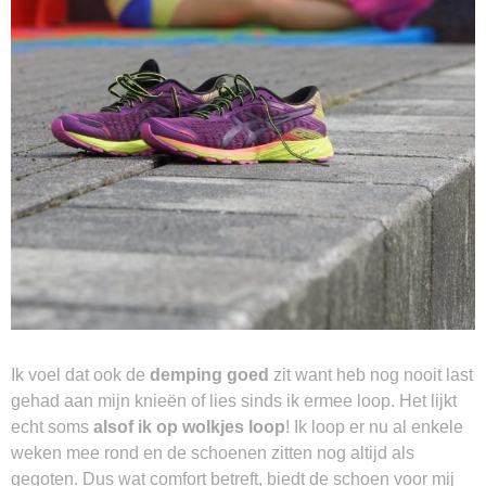
Ik voel dat ook de
demping goed
zit want heb nog nooit last
gehad aan mijn knieën of lies sinds ik ermee loop. Het lijkt
echt soms
alsof ik op wolkjes loop
! Ik loop er nu al enkele
weken mee rond en de schoenen zitten nog altijd als
gegoten. Dus wat comfort betreft, biedt de schoen voor mij