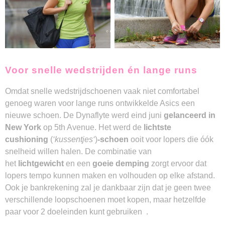
Voor snelle wedstrijden én lange runs
Omdat snelle wedstrijdschoenen vaak niet comfortabel
genoeg waren voor lange runs ontwikkelde Asics een
nieuwe schoen. De Dynaflyte werd eind juni
gelanceerd in
New York
op 5th Avenue. Het werd de
lichtste
cushioning
(
‘kussentjes‘
)
-schoen
ooit voor lopers die óók
snelheid willen halen. De combinatie van
het
lichtgewicht
en een
goeie demping
zorgt ervoor dat
lopers tempo kunnen maken en volhouden op elke afstand.
Ook je bankrekening zal je dankbaar zijn dat je geen twee
verschillende loopschoenen moet kopen, maar hetzelfde
paar voor 2 doeleinden kunt gebruiken .