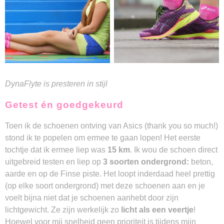
DynaFlyte is presteren in stijl
Getest én goedgekeurd
Toen ik de schoenen ontving van Asics (thank you so much!)
stond ik te popelen om ermee te gaan lopen! Het eerste
tochtje dat ik ermee liep was
15 km
. Ik wou de schoen direct
uitgebreid testen en liep op
3 soorten ondergrond:
beton,
aarde en op de Finse piste. Het loopt inderdaad heel prettig
(op elke soort ondergrond) met deze schoenen aan en je
voelt bijna niet dat je schoenen aanhebt door zijn
lichtgewicht. Ze zijn werkelijk zo
licht als een veertje
!
Hoewel voor mij snelheid geen prioriteit is tijdens mijn