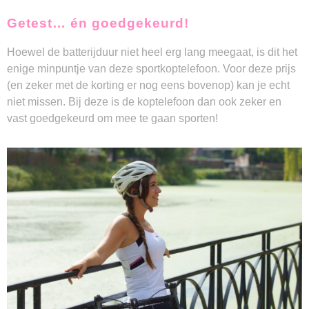
Getest… én goedgekeurd!
Hoewel de batterijduur niet heel erg lang meegaat, is dit het
enige minpuntje van deze sportkoptelefoon. Voor deze prijs
(en zeker met de korting er nog eens bovenop) kan je echt
niet missen. Bij deze is de koptelefoon dan ook zeker en
vast goedgekeurd om mee te gaan sporten!