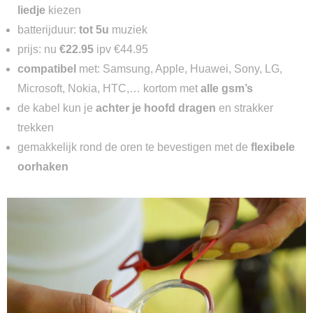
liedje
kiezen
batterijduur:
tot 5u
muziek
prijs: nu
€22.95
ipv €44.95
compatibel
met: Samsung, Apple, Huawei, Sony, LG,
Microsoft, Nokia, HTC,… kortom met
alle gsm’s
de kabel kun je
achter je hoofd dragen
en strakker
trekken
gemakkelijk rond de oren te bevestigen met de
flexibele
oorhaken