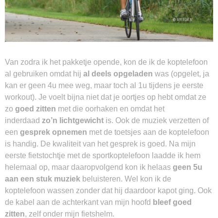
Van zodra ik het pakketje opende, kon de ik de koptelefoon
al gebruiken omdat hij
al deels
opgeladen
was (opgelet, ja
kan er geen 4u mee weg, maar toch al 1u tijdens je eerste
workout). Je voelt bijna niet dat je oortjes op hebt omdat ze
zo
goed zitten
met die oorhaken en omdat het
inderdaad
zo’n lichtgewicht
is. Ook de muziek verzetten of
een
gesprek opnemen
met de toetsjes aan de koptelefoon
is handig. De kwaliteit van het gesprek is goed. Na mijn
eerste fietstochtje met de sportkoptelefoon laadde ik hem
helemaal op, maar daaropvolgend kon ik helaas
geen 5u
aan een stuk muziek
beluisteren. Wel kon ik de
koptelefoon wassen zonder dat hij daardoor kapot ging. Ook
de kabel aan de achterkant van mijn hoofd
bleef goed
zitten
, zelf onder mijn fietshelm.