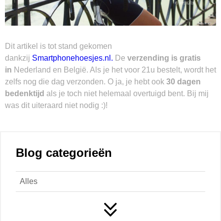
Dit artikel is tot stand gekomen
dankzij
Smartphonehoesjes.nl.
De
verzending is gratis
in
Nederland en België. Als je het voor 21u bestelt, wordt het
zelfs nog die dag verzonden. O ja, je hebt ook
30 dagen
bedenktijd
als je toch niet helemaal overtuigd bent. Bij mij
was dit uiteraard niet nodig :)!
Blog categorieën
Alles