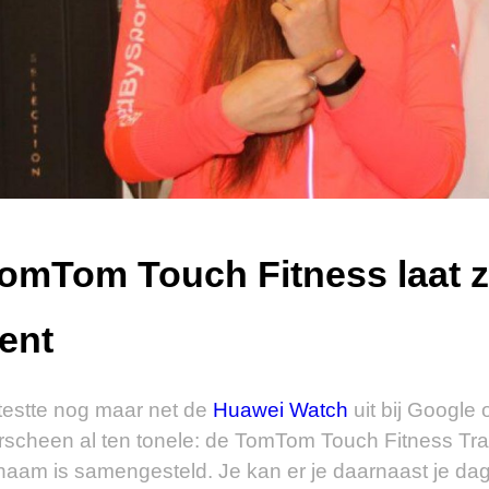
omTom Touch Fitness laat z
ent
 testte nog maar net de
Huawei Watch
uit bij Google 
rscheen al ten tonele: de TomTom Touch Fitness Trac
chaam is samengesteld. Je kan er je daarnaast je da