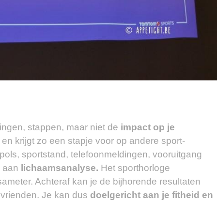
ningen, stappen, maar niet de
impact op je
 en krijgt zo een stapje voor op andere sport-
 pols, sportstand, telefoonmeldingen, vooruitgang
k aan
lichaamsanalyse.
Het sporthorloge
ameter. Achteraf kan je de bijhorende resultaten
 vrienden. Je kan dus
doelgericht aan je fitheid en