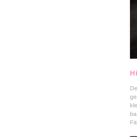
H
De
ge
kl
ba
Fi