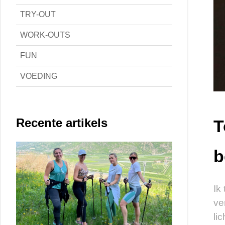
TRY-OUT
WORK-OUTS
FUN
VOEDING
Recente artikels
T
b
Ik
ve
li