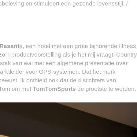
eleving en stimuleert een gezonde levensstijl.
I
 Rasant
e, een hotel met een grote bijhorende fitness
o’n productvoorstelling als je het mij vraagt! Country
tak van wal met een algemene presentatie over
arktleider voor GPS-systemen. Dat het merk
ewust. Ik onthield ook dat de 4 stichters van
omTom om met
TomTomSports
de grootste te worden.