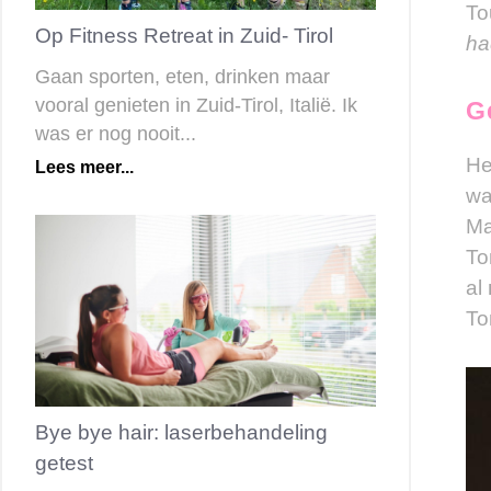
To
Op Fitness Retreat in Zuid- Tirol
ha
Gaan sporten, eten, drinken maar
vooral genieten in Zuid-Tirol, Italië. Ik
G
was er nog nooit...
He
Lees meer...
wa
Ma
To
al
To
Bye bye hair: laserbehandeling
getest