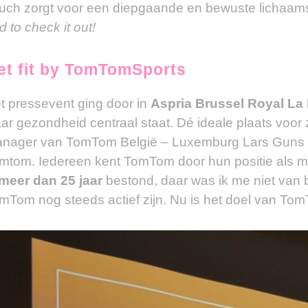
uch zorgt voor een diepgaande en bewuste lichaamsb
d to check it out!
et fit by TomTomSports
t pressevent ging door in
Aspria Brussel Royal La
ar gezondheid centraal staat. Dé ideale plaats voor z
nager van TomTom België – Luxemburg Lars Guns s
mtom. Iedereen kent TomTom door hun positie als m
meer dan 25 jaar
bestond, daar was ik me niet van b
mTom nog steeds actief zijn. Nu is het doel van T