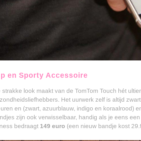
ip en Sporty Accessoire
 strakke look maakt van de TomTom Touch hét ultieme
zondheidsliefhebbers. Het uurwerk zelf is altijd zwar
euren en (zwart, azuurblauw, indigo en koraalrood) en
ndjes zijn ook verwisselbaar, handig als je eens een
tness bedraagt
149 euro
(een nieuw bandje kost 29.