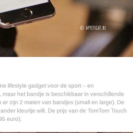
 lifestyle gadget voor de sport – en
t, maar het bandje is beschikbaar in verschillende
 er zijn 2 maten van bandjes (small en large). De
 ander kleurtje wilt. De prijs van de TomTom Touch
95 euro).