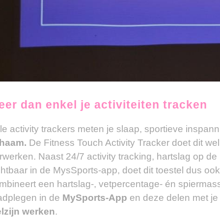
eer dan enkel je activiteiten tracken
le activity trackers meten je slaap, sportieve inspan
chaam.
De Fitness Touch Activity Tracker doet dit wel
rwerken. Naast 24/7 activity tracking, hartslag op de
chtbaar in de MysSports-app, doet dit toestel dus oo
mbineert een hartslag-, vetpercentage- én spiermass
adplegen in de
MySports-App
en deze delen met je
lzijn werken
.