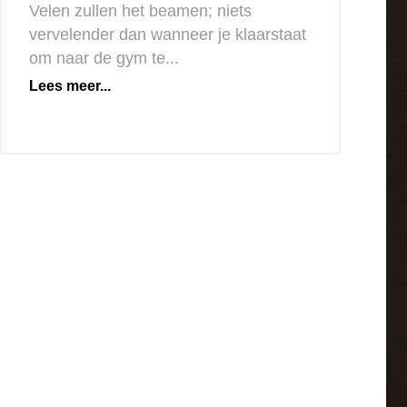
Velen zullen het beamen; niets
vervelender dan wanneer je klaarstaat
om naar de gym te...
Lees meer...