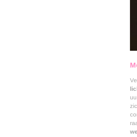
M
Ve
li
uu
zi
co
ra
we