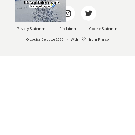
Privacy Statement
|
Disclaimer
|
Cookie Statement
© Louise Delputte 2026
-
With
from Plenso