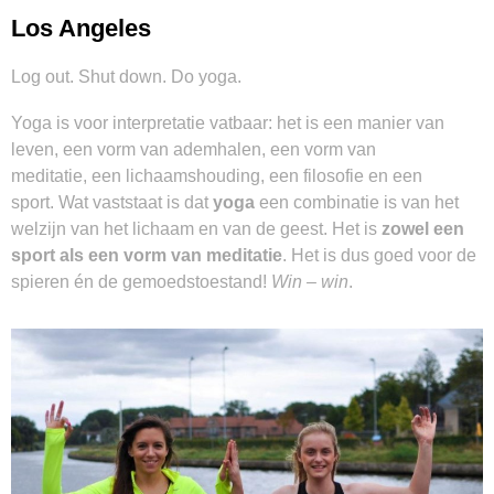
Los Angeles
Log out. Shut down. Do yoga.
Yoga is voor interpretatie vatbaar: het is een manier van
leven, een vorm van ademhalen, een vorm van
meditatie, een lichaamshouding, een filosofie en een
sport. Wat vaststaat is dat
yoga
een combinatie is van het
welzijn van het lichaam en van de geest. Het is
zowel een
sport als een vorm van meditatie
. Het is dus goed voor de
spieren én de gemoedstoestand!
Win – win
.