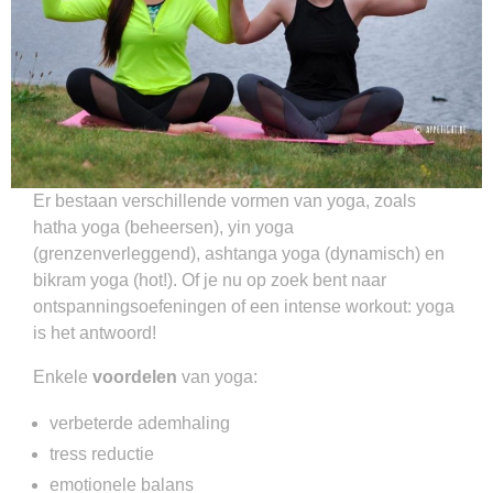
Er bestaan verschillende vormen van yoga, zoals
hatha yoga (beheersen), yin yoga
(grenzenverleggend), ashtanga yoga (dynamisch) en
bikram yoga (hot!). Of je nu op zoek bent naar
ontspanningsoefeningen of een intense workout: yoga
is het antwoord!
Enkele
voordelen
van yoga:
verbeterde ademhaling
tress reductie
emotionele balans