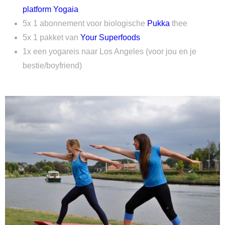
platform Yogaia
5x 1 abonnement voor biologische
Pukka
thee
5x 1 pakket van
Your Superfoods
1x een yogareis naar Los Angeles (voor jou en je
bestie/boyfriend)