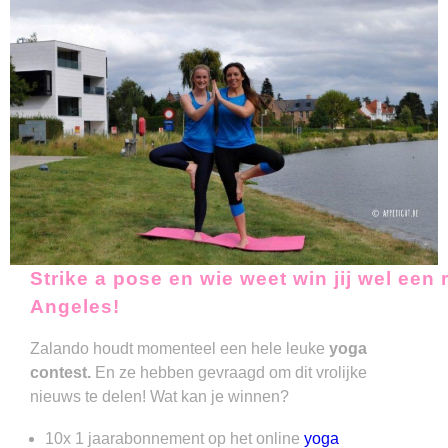
Strike a pose en wie weet win jij wel een 
Angeles!
Zalando houdt momenteel een hele leuke
yoga
contest.
En ze hebben gevraagd om dit vrolijke
nieuws te delen! Wat kan je winnen?
10x 1 jaarabonnement op het online
yoga