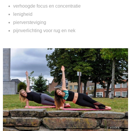
verhoogde focus en concentratie
lenigheid
pierversteviging
pijnverlichting voor rug en nek